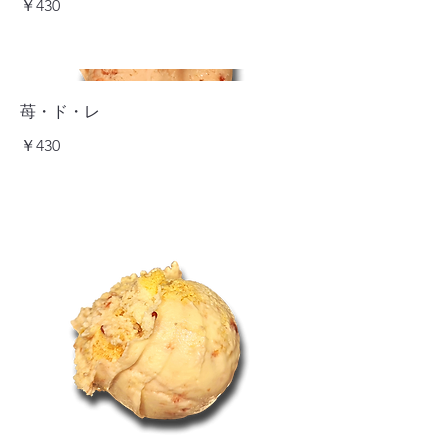
￥430
苺・ド・レ
￥430